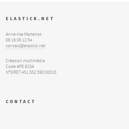
ELASTICK.NET
Anne-lise Martenot
06 16 08 12 54
contact@elastick.net
Création multimédia
Code
APE
923A
N°
SIRET
451 552 590 00015
CONTACT