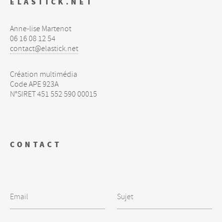
ELASTICK.NET
Anne-lise Martenot
06 16 08 12 54
contact@elastick.net
Création multimédia
Code
APE
923A
N°
SIRET
451 552 590 00015
CONTACT