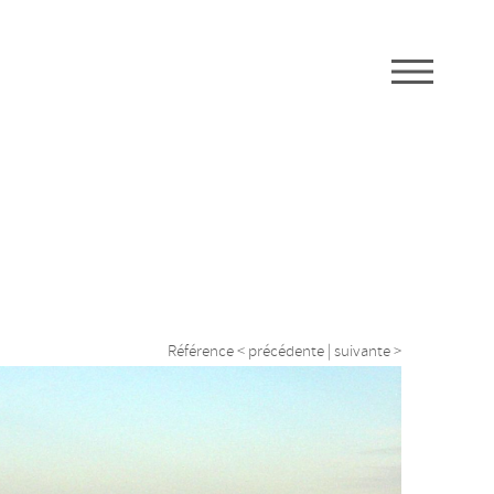
M
Référence
< précédente
|
suivante >