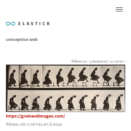
ELASTICK
conception web
Référence
< précédente
|
suivante >
https://grainesdimages.com/
Réseau de cinémas art & essai